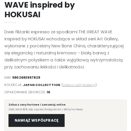
WAVE inspired by
HOKUSAI
Dwie filiżanki espresso ze spodkami THE GREAT WAVE
inspired by HOKUSAI wchodzące w skład serii Art Gallery,
wykonane z porcelany New Bone China, charakteryzującej
się elegancką i naturalną kremowo - białą barwą z
delikatnym połyskiem a także wyjątkową wytrzymałością
przy zachowaniu lekkości i delikatności.
EAN:
5902693957829
KOLEKCJA:
JAPAN COLLECTTION
(
zobacz całą kolekcję
)
OPAKOWANIE ZBIORCZE:
16
Zobacz ceny hurtowe i zamawiaj online
Załóż konto B2B, aby uzyskać dostęp do cen i oferty hurtowej.
NAWIĄŻ WSPÓŁPRACĘ