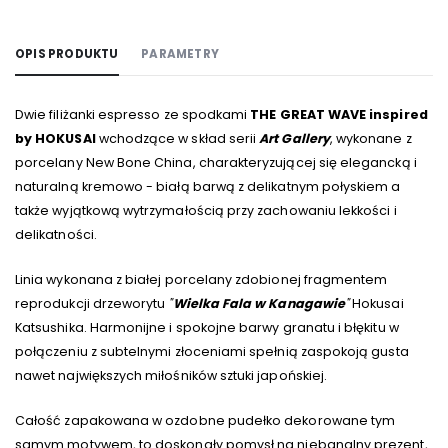
OPIS PRODUKTU
PARAMETRY
Dwie filiżanki espresso ze spodkami
THE GREAT WAVE inspired
by HOKUSAI
wchodzące w skład serii
Art Gallery
, wykonane z
porcelany New Bone China, charakteryzującej się elegancką i
naturalną kremowo - białą barwą z delikatnym połyskiem a
także wyjątkową wytrzymałością przy zachowaniu lekkości i
delikatności.
Linia wykonana z białej porcelany zdobionej fragmentem
reprodukcji drzeworytu
"
Wielka Fala w Kanagawie
"
Hokusai
Katsushika. Harmonijne i spokojne barwy granatu i błękitu w
połączeniu z subtelnymi złoceniami spełnią zaspokoją gusta
nawet największych miłośników sztuki japońskiej.
Całość zapakowana w ozdobne pudełko dekorowane tym
samym motywem, to doskonały pomysł na niebanalny prezent,