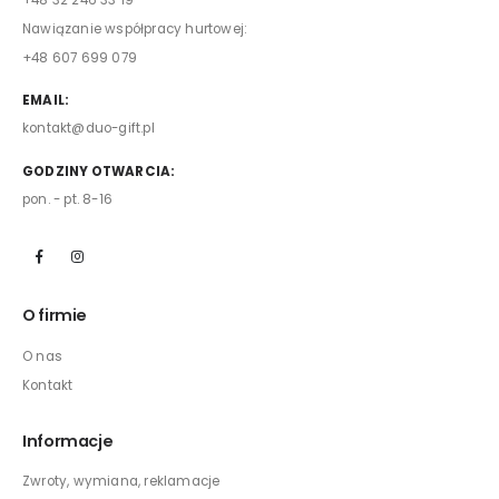
+48 32 246 33 19
Nawiązanie współpracy hurtowej:
+48 607 699 079
EMAIL:
kontakt@duo-gift.pl
GODZINY OTWARCIA:
pon. - pt. 8-16
O firmie
O nas
Kontakt
Informacje
Zwroty, wymiana, reklamacje