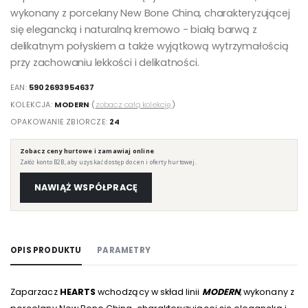
wykonany z porcelany New Bone China, charakteryzującej
się elegancką i naturalną kremowo - białą barwą z
delikatnym połyskiem a także wyjątkową wytrzymałością
przy zachowaniu lekkości i delikatności.
EAN:
5902693954637
KOLEKCJA:
MODERN
(
zobacz całą kolekcję
)
OPAKOWANIE ZBIORCZE:
24
Zobacz ceny hurtowe i zamawiaj online
Załóż konto B2B, aby uzyskać dostęp do cen i oferty hurtowej.
NAWIĄŻ WSPÓŁPRACĘ
OPIS PRODUKTU
PARAMETRY
Zaparzacz
HEARTS
wchodzący w skład linii
MODERN
,
wykonany z