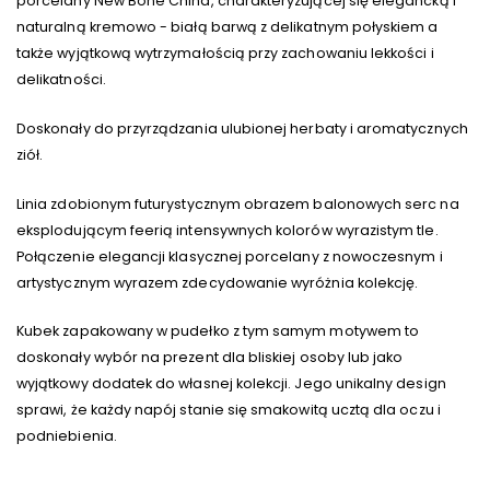
porcelany New Bone China, charakteryzującej się elegancką i
naturalną kremowo - białą barwą z delikatnym połyskiem a
także wyjątkową wytrzymałością przy zachowaniu lekkości i
delikatności.
Doskonały do przyrządzania ulubionej herbaty i aromatycznych
ziół.
Linia zdobionym futurystycznym obrazem balonowych serc na
eksplodującym feerią intensywnych kolorów wyrazistym tle.
Połączenie elegancji klasycznej porcelany z nowoczesnym i
artystycznym wyrazem zdecydowanie wyróżnia kolekcję.
Kubek zapakowany w pudełko z tym samym motywem to
doskonały wybór na prezent dla bliskiej osoby lub jako
wyjątkowy dodatek do własnej kolekcji. Jego unikalny design
sprawi, że każdy napój stanie się smakowitą ucztą dla oczu i
podniebienia.