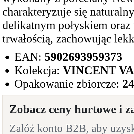
charakteryzuje się natura
delikatnym połyskiem oraz
trwałością, zachowując lekko
EAN:
5902693959373
Kolekcja:
VINCENT V
Opakowanie zbiorcze:
2
Zobacz ceny hurtowe i z
Załóż konto B2B, aby uzyska