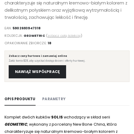
charakteryzuje się naturalnym kremowo-białym kolorem z
delikatnym połyskiem oraz wyjątkową wytrzymałością i
trwałością, zachowując lekkość i finezję.
EAN:
5902693947318
KOLEKCJA:
GEOMETRIC
(
zobacz całą kolekcję
)
OPAKOWANIE ZBIORCZE:
18
Zobacz ceny hurtowe i zamawiaj online
Załóż konto B2B, aby uzyskać dostęp do cen i oferty hurtowej.
NAWIĄŻ WSPÓŁPRACĘ
OPIS PRODUKTU
PARAMETRY
Komplet dwóch kubków
SOLIS
wchodzący w skład serii
GEOMETRIC
, wykonany z porcelany New Bone China, która
charakteryzuje się naturalnym kremowo-białym kolorem z