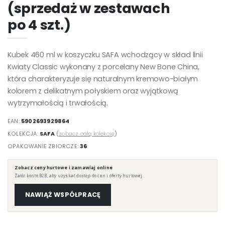
(sprzedaż w zestawach
po 4 szt.)
Kubek 460 ml w koszyczku SAFA wchodzący w skład linii
Kwiaty Classic wykonany z porcelany New Bone China,
która charakteryzuje się naturalnym kremowo-białym
kolorem z delikatnym połyskiem oraz wyjątkową
wytrzymałością i trwałością.
EAN:
5902693929864
KOLEKCJA:
SAFA
(
zobacz całą kolekcję
)
OPAKOWANIE ZBIORCZE:
36
Zobacz ceny hurtowe i zamawiaj online
Załóż konto B2B, aby uzyskać dostęp do cen i oferty hurtowej.
NAWIĄŻ WSPÓŁPRACĘ