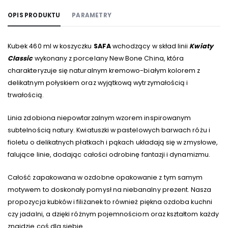
OPIS PRODUKTU
PARAMETRY
Kubek 460 ml w koszyczku
SAFA
wchodzący w skład linii
Kwiaty
Classic
wykonany z porcelany New Bone China, która
charakteryzuje się naturalnym kremowo-białym kolorem z
delikatnym połyskiem oraz wyjątkową wytrzymałością i
trwałością.
Linia zdobiona niepowtarzalnym wzorem inspirowanym
subtelnością natury. Kwiatuszki w pastelowych barwach różu i
fioletu o delikatnych płatkach i pąkach układają się w zmysłowe,
falujące linie, dodając całości odrobinę fantazji i dynamizmu.
Całość zapakowana w ozdobne opakowanie z tym samym
motywem to doskonały pomysł na niebanalny prezent. Nasza
propozycja kubków i filiżanek to również piękna ozdoba kuchni
czy jadalni, a dzięki różnym pojemnościom oraz kształtom każdy
znajdzie coś dla siebie.